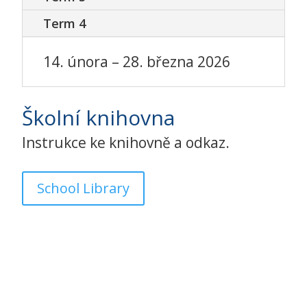
Term 4
14. února – 28. března 2026
Školní knihovna
Instrukce ke knihovně a odkaz.
School Library
Nabízené programy
Předškoláci (3–5 let):
výuka českého
jazyka s prvky dramatické výchovy